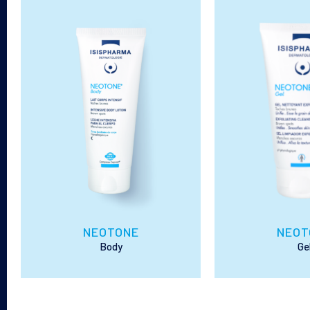
NEOTONE
NEOT
Body
Ge
Tu piel