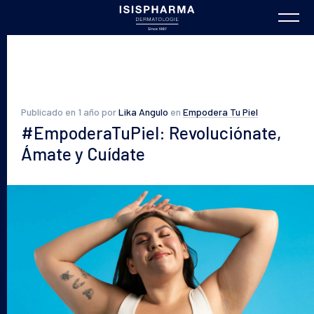
Publicado en 1 año por
Lika Angulo
en
Empodera Tu Piel
#EmpoderaTuPiel: Revoluciónate,
Ámate y Cuídate