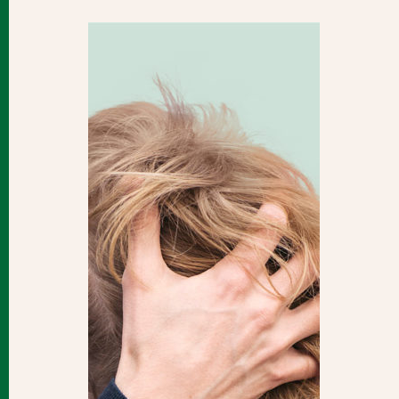
Es por eso que hemos decidido ponerle un alto a la
comezón demesurada y restablecer el
funcionamiento normal del cuero cabelludo. Esto y
más manteniendo por supuesto un pelo sedoso y
suave.
Tu piel
Nuestras soluciones
El laboratorio
Blog