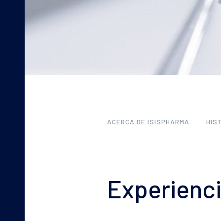
URELIA
Psoriasis e hiperqueratosis
XEROLAN
Barrera cutánea dañada
UVEBLOCK
Protección solar
ACERCA DE ISISPHARMA
HIS
Experienc