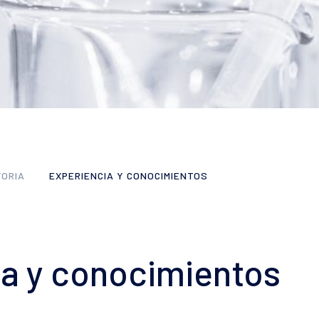
SUAVIGEL
VITI
Piel irritada y debilitada
Vitíl
Pieles sensibles y deshidratadas
Pieles descamativas e hiperquera
GLYCO-A
ILCA
Pieles irritadas
Peeling's
Desc
Descamación del cuero cabelludo
CICAPRO
Protección solar
Piel fragilizada e irritada
TORIA
EXPERIENCIA Y CONOCIMIENTOS
ia y conocimientos