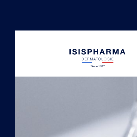
NEOTONE
Manchas de hiperpigmentac
SECALIA
Piel seca y con tendencia a