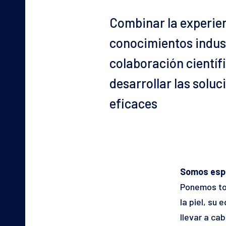
Combinar la experien
conocimientos indust
colaboración científ
desarrollar las solu
eficaces
Somos espe
Ponemos to
la piel, su
llevar a ca