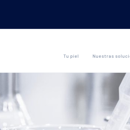
Tu piel
Nuestras soluc
RUBORIL
TEE
Manchas de hiperpigmentación
ión
Piel sensible con enrojecimiento
Piel
Piel sensible con enrojecimiento
Pieles grasas con tendencia al a
GENESKIN
SEN
tópica
Signos de la edad
Piel
Resequedad cutánea
Signos de la edad