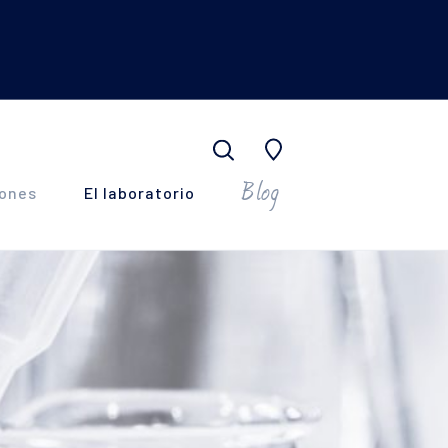
Blog
iones
El laboratorio
N DERM
 grasa con imperfecciones
cné
SYLIA
 deshidratada