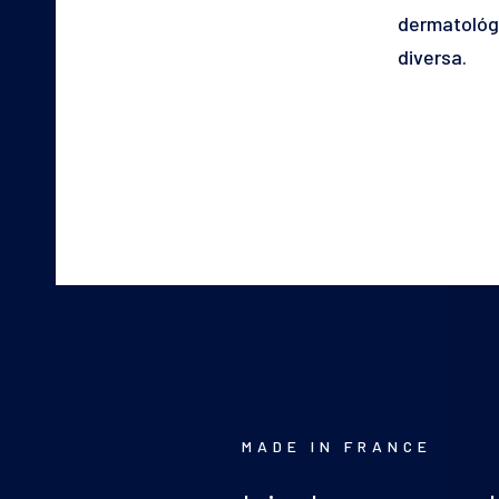
dermatológi
diversa.
MADE IN FRANCE