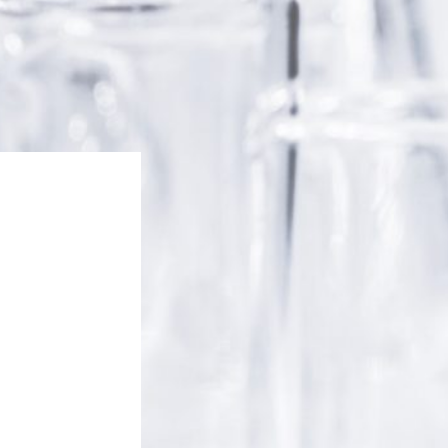
SKIN
igo
tosis
PIL
amación del cuero cabelludo